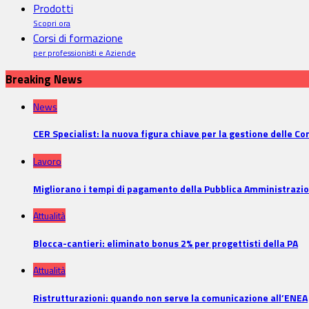
Prodotti
Scopri ora
Corsi di formazione
per professionisti e Aziende
Breaking News
News
CER Specialist: la nuova figura chiave per la gestione delle C
Lavoro
Migliorano i tempi di pagamento della Pubblica Amministrazi
Attualità
Blocca-cantieri: eliminato bonus 2% per progettisti della PA
Attualità
Ristrutturazioni: quando non serve la comunicazione all’ENEA