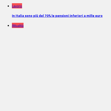
Lavoro
In Italia sono più del 70% le pensioni inferiori a mille euro
Attualità
Sentenze: il costruttore non è responsabile delle irregolarità
Ambiente
CER Specialist: la nuova figura chiave per la gestione
Eventi
Energia solare al centro dell’attenzione con il corso di 
News dalle aziende
Conpaviper ha eletto Mariangela Marconi nuovo Presi