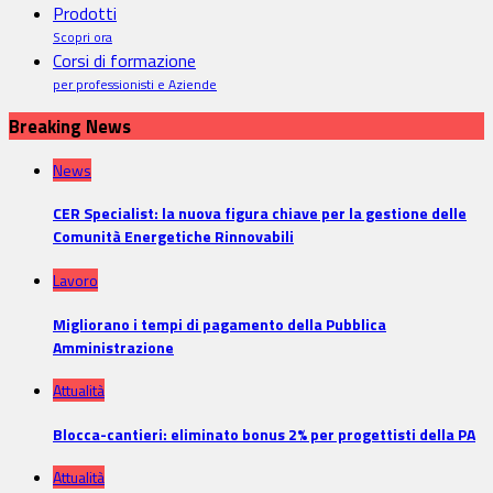
Prodotti
Scopri ora
Corsi di formazione
per professionisti e Aziende
Breaking News
News
CER Specialist: la nuova figura chiave per la gestione delle
Comunità Energetiche Rinnovabili
Lavoro
Migliorano i tempi di pagamento della Pubblica
Amministrazione
Attualità
Blocca-cantieri: eliminato bonus 2% per progettisti della PA
Attualità